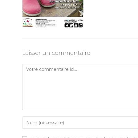
Laisser un commentaire
Comment
Enter
your
name