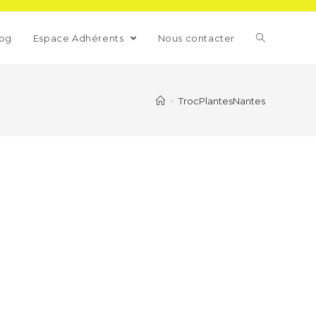
log
Espace Adhérents
Nous contacter
>
TrocPlantesNantes