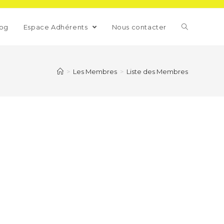
log
Espace Adhérents
Nous contacter
>
Les Membres
>
Liste des Membres