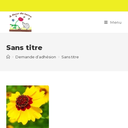
Skip
to
content
Menu
Sans titre
>
Demande d’adhésion
>
Sans titre